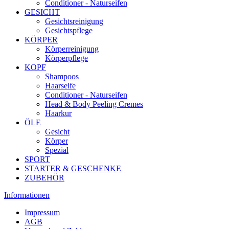
Conditioner - Naturseifen
GESICHT
Gesichtsreinigung
Gesichtspflege
KÖRPER
Körperreinigung
Körperpflege
KOPF
Shampoos
Haarseife
Conditioner - Naturseifen
Head & Body Peeling Cremes
Haarkur
ÖLE
Gesicht
Körper
Spezial
SPORT
STARTER & GESCHENKE
ZUBEHÖR
Informationen
Impressum
AGB