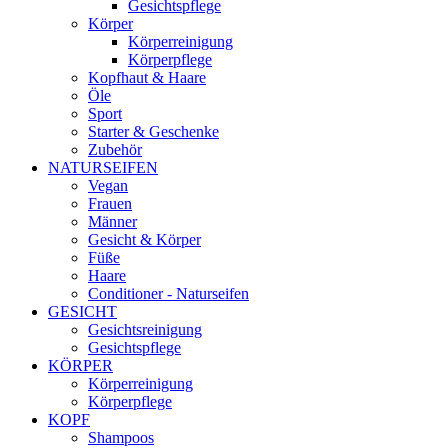
Gesichtspflege
Körper
Körperreinigung
Körperpflege
Kopfhaut & Haare
Öle
Sport
Starter & Geschenke
Zubehör
NATURSEIFEN
Vegan
Frauen
Männer
Gesicht & Körper
Füße
Haare
Conditioner - Naturseifen
GESICHT
Gesichtsreinigung
Gesichtspflege
KÖRPER
Körperreinigung
Körperpflege
KOPF
Shampoos