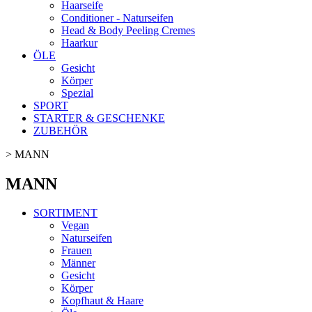
Haarseife
Conditioner - Naturseifen
Head & Body Peeling Cremes
Haarkur
ÖLE
Gesicht
Körper
Spezial
SPORT
STARTER & GESCHENKE
ZUBEHÖR
>
MANN
MANN
SORTIMENT
Vegan
Naturseifen
Frauen
Männer
Gesicht
Körper
Kopfhaut & Haare